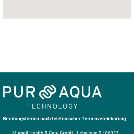
Beratungstermin nach telefonischer Terminvereinbarung
Mursall Health & Care GmbH | Lohwiese 9 | 86937