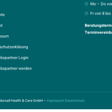
Mo – Do von
Fr von 8 bis
kte
kt
Beratungstermi
Terminvereinb
ssum
schutzerklärung
ebspartner Login
iebspartner werden
Mursall Health & Care GmbH –
Impressum
Datenschutz