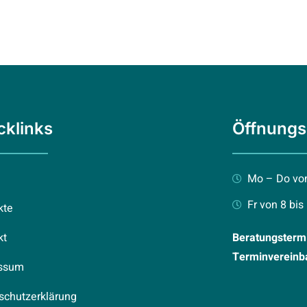
cklinks
Öffnungs
Mo – Do von
Fr von 8 bis
kte
kt
Beratungstermi
Terminvereinb
ssum
schutzerklärung