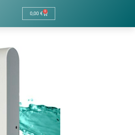
0
0,00
€