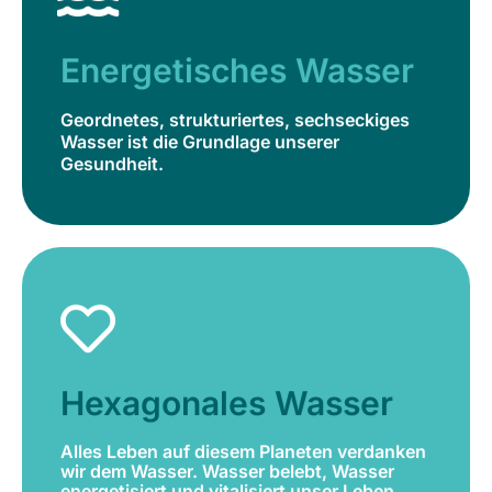
Geordnetes, strukturiertes, sechseckiges
Wasser ist die Grundlage unserer
Energetisches Wasser
Gesundheit.
Geordnetes, strukturiertes, sechseckiges
Jetzt bestellen
Wasser ist die Grundlage unserer
Gesundheit.
Hexagonales Wasser
Alles Leben auf diesem Planeten verdanken
wir dem Wasser. Wasser belebt, Wasser
Hexagonales Wasser
energetisiert und vitalisiert unser Leben.
Alles Leben auf diesem Planeten verdanken
Jetzt bestellen
wir dem Wasser. Wasser belebt, Wasser
energetisiert und vitalisiert unser Leben.