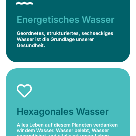
Geordnetes, strukturiertes, sechseckiges
Wasser ist die Grundlage unserer
Energetisches Wasser
Gesundheit.
Geordnetes, strukturiertes, sechseckiges
Jetzt bestellen
Wasser ist die Grundlage unserer
Gesundheit.
Hexagonales Wasser
Alles Leben auf diesem Planeten verdanken
wir dem Wasser. Wasser belebt, Wasser
Hexagonales Wasser
energetisiert und vitalisiert unser Leben.
Alles Leben auf diesem Planeten verdanken
Jetzt bestellen
wir dem Wasser. Wasser belebt, Wasser
energetisiert und vitalisiert unser Leben.