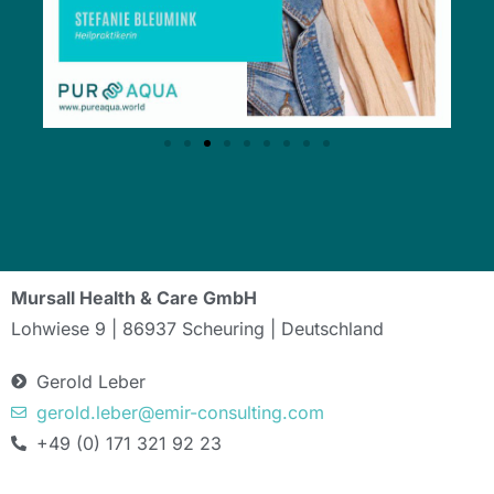
Mursall Health & Care GmbH
Lohwiese 9 | 86937 Scheuring | Deutschland
Gerold Leber
gerold.leber@emir-consulting.com
+49 (0) 171 321 92 23