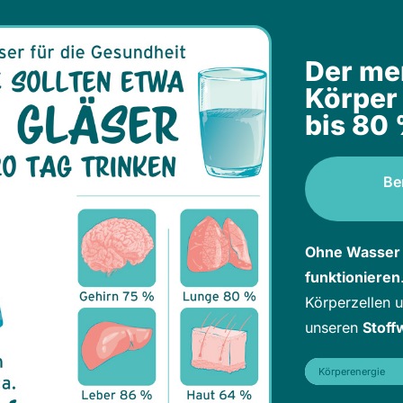
Der me
Körper
bis 80
Be
Ohne Wasser
funktionieren
Körperzellen u
unseren
Stoff
Körperenergie