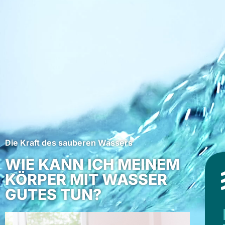
Die Kraft des sauberen Wassers
WIE KANN ICH MEINEM
KÖRPER MIT WASSER
GUTES TUN?