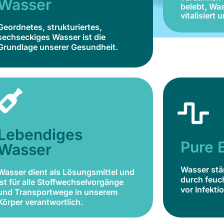
Wasser
belebt, Was
Grundlage unserer Gesundheit.
vitalisiert 
Geordnetes, strukturiertes,
Jetzt bestellen
sechseckiges Wasser ist die
Grundlage unserer Gesundheit.
Lebendiges
Wasser
Lebendiges
Wasser 
Wasser dient als Lösungsmittel und
durch 
Pure 
ist für alle Stoffwechselvorgänge
Wasser
und Transportwege in unserem
Körper verantwortlich.
Wasser stä
Wasser dient als Lösungsmittel und
durch feuc
ist für alle Stoffwechselvorgänge
Jetzt bestellen
vor Infekti
und Transportwege in unserem
Körper verantwortlich.