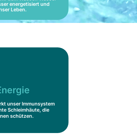
Jetzt bestellen
ser energetisiert und
unser Leben.
Pure Energie
stärkt unser Immunsystem
feuchte Schleimhäute, die
Energie
vor Infektionen schützen.
rkt unser Immunsystem
Jetzt bestellen
hte Schleimhäute, die
onen schützen.