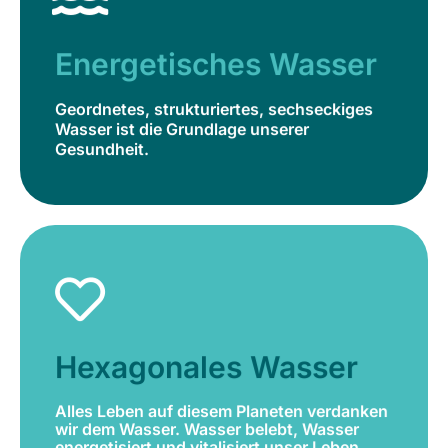
Geordnetes, strukturiertes, sechseckiges
Wasser ist die Grundlage unserer
Energetisches Wasser
Gesundheit.
Geordnetes, strukturiertes, sechseckiges
Jetzt bestellen
Wasser ist die Grundlage unserer
Gesundheit.
Hexagonales Wasser
Alles Leben auf diesem Planeten verdanken
wir dem Wasser. Wasser belebt, Wasser
Hexagonales Wasser
energetisiert und vitalisiert unser Leben.
Alles Leben auf diesem Planeten verdanken
Jetzt bestellen
wir dem Wasser. Wasser belebt, Wasser
energetisiert und vitalisiert unser Leben.