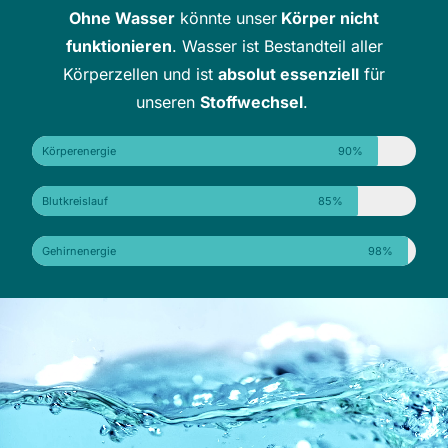
Ohne Wasser
könnte unser
Körper nicht
funktionieren
. Wasser ist Bestandteil aller
Körperzellen und ist
absolut essenziell
für
unseren
Stoffwechsel
.
Körperenergie
90%
Blutkreislauf
85%
Gehirnenergie
98%