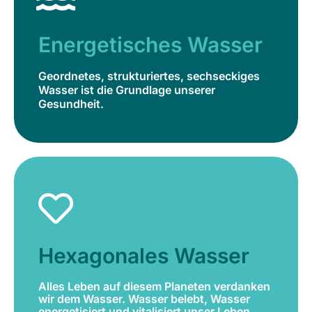
Geordnetes, strukturiertes, sechseckiges
Wasser ist die Grundlage unserer
Energetisches Wasser
Gesundheit.
Geordnetes, strukturiertes, sechseckiges
Jetzt bestellen
Wasser ist die Grundlage unserer
Gesundheit.
Hexagonales Wasser
Alles Leben auf diesem Planeten verdanken
wir dem Wasser. Wasser belebt, Wasser
Hexagonales Wasser
energetisiert und vitalisiert unser Leben.
Alles Leben auf diesem Planeten verdanken
Jetzt bestellen
wir dem Wasser. Wasser belebt, Wasser
energetisiert und vitalisiert unser Leben.