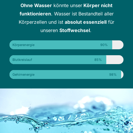
Ohne Wasser
könnte unser
Körper nicht
funktionieren
. Wasser ist Bestandteil aller
Körperzellen und ist
absolut essenziell
für
unseren
Stoffwechsel
.
Körperenergie
90%
Blutkreislauf
85%
Gehirnenergie
98%