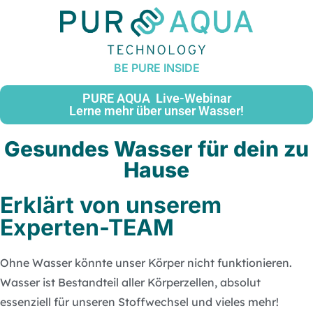
B
E
P
U
R
E
I
N
S
I
D
E
PURE AQUA Live-Webinar
Lerne mehr über unser Wasser!
Gesundes Wasser für dein zu
Hause
Erklärt von unserem
Experten-TEAM
Ohne Wasser könnte unser Körper nicht funktionieren.
Wasser ist Bestandteil aller Körperzellen, absolut
essenziell für unseren Stoffwechsel und vieles mehr!