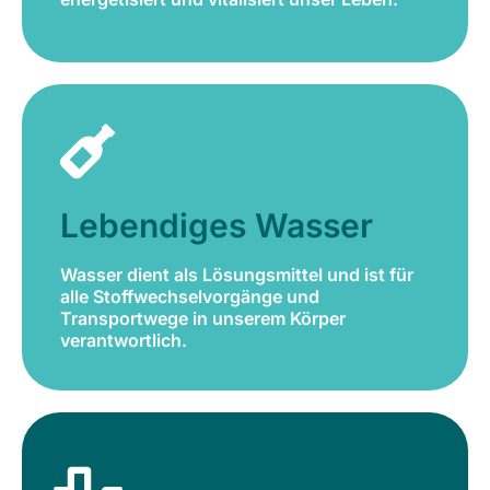
Lebendiges Wasser
Wasser dient als Lösungsmittel und ist für
alle Stoffwechselvorgänge und
Lebendiges Wasser
Transportwege in unserem Körper
verantwortlich.
Wasser dient als Lösungsmittel und ist für
alle Stoffwechselvorgänge und
Jetzt bestellen
Transportwege in unserem Körper
verantwortlich.