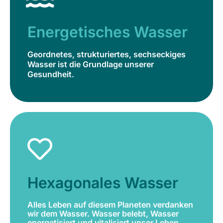
Geordnetes, strukturiertes, sechseckiges
Wasser ist die Grundlage unserer
Energetisches Wasser
Gesundheit.
Geordnetes, strukturiertes, sechseckiges
Jetzt bestellen
Wasser ist die Grundlage unserer
Gesundheit.
Hexagonales Wasser
Alles Leben auf diesem Planeten verdanken
wir dem Wasser. Wasser belebt, Wasser
Hexagonales Wasser
energetisiert und vitalisiert unser Leben.
Alles Leben auf diesem Planeten verdanken
Jetzt bestellen
wir dem Wasser. Wasser belebt, Wasser
energetisiert und vitalisiert unser Leben.